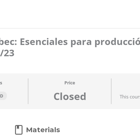
ec: Esenciales para producci
4/23
s
Price
Closed
ED
This cour
Materials