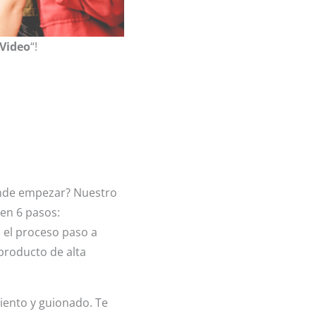
 Video
“!
ónde empezar? Nuestro
 en 6 pasos:
o el proceso paso a
producto de alta
iento y guionado. Te