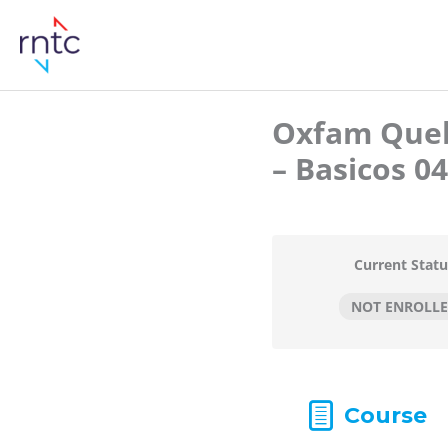
Oxfam Queb
– Basicos 0
Current Statu
NOT ENROLL
Course