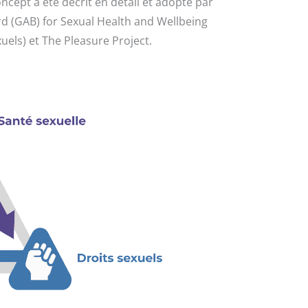
ncept a été décrit en détail et adopté par
ard (GAB) for Sexual Health and Wellbeing
xuels) et The Pleasure Project.