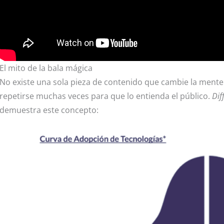
El mito de la bala mágica
No existe una sola pieza de contenido que cambie la mente 
repetirse muchas veces para que lo entienda el público.
Dif
demuestra este concepto: