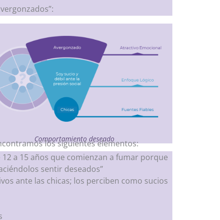
 avergonzados”:
Comportamiento deseado
ncontramos los siguientes elementos:
e 12 a 15 años que comienzan a fumar porque
haciéndolos sentir deseados”
ivos ante las chicas; los perciben como sucios
s