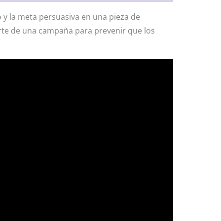
o y la meta persuasiva en una pieza de
rte de una campaña para prevenir que los