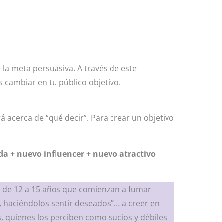
la meta persuasiva. A través de este
cambiar en tu público objetivo.
rá acerca de “qué decir”. Para crear un objetivo
da + nuevo influencer + nuevo atractivo
s de 12 a 15 años que comienzan a fumar
, haciéndolos sentir deseados”… a creer en
s, quienes los perciben como sucios y débiles