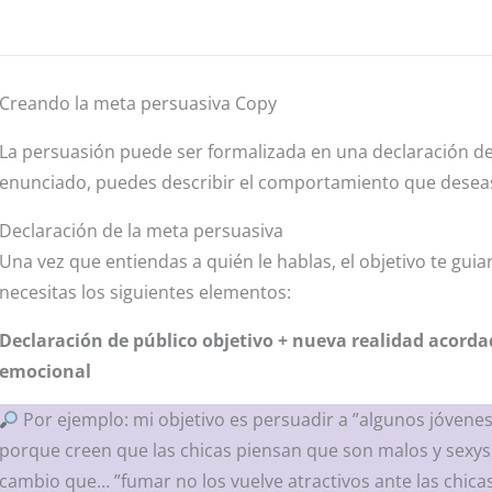
Creando la meta persuasiva Copy
La persuasión puede ser formalizada en una declaración de 
enunciado, puedes describir el comportamiento que deseas 
Declaración de la meta persuasiva
Una vez que entiendas a quién le hablas, el objetivo te guia
necesitas los siguientes elementos:
Declaración de público objetivo + nueva realidad acorda
emocional
Por ejemplo: mi objetivo es persuadir a ”algunos jóvene
porque creen que las chicas piensan que son malos y sexys
cambio que… ”fumar no los vuelve atractivos ante las chica