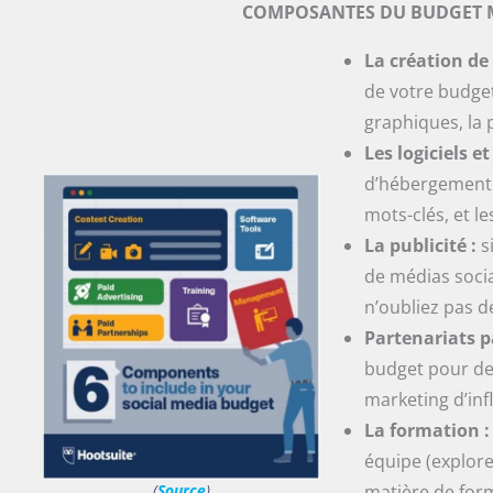
COMPOSANTES DU BUDGET 
La création d
de votre budget 
graphiques, la 
Les logiciels et
d’hébergement 
mots-clés, et le
La publicité :
s
de médias soci
n’oubliez pas d
Partenariats p
budget pour de
marketing d’in
La formation 
équipe (explore
(
Source
)
matière de for