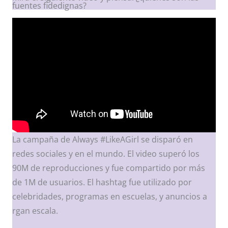
fuentes fidedignas?
La campaña de Always #LikeAGirl se disparó en
redes sociales y en el mundo. El video superó los
90M de reproducciones y fue compartido por más
de 1M de usuarios. El hashtag fue utilizado por
celebridades, programas en escuelas, y anuncios a
rgan escala.