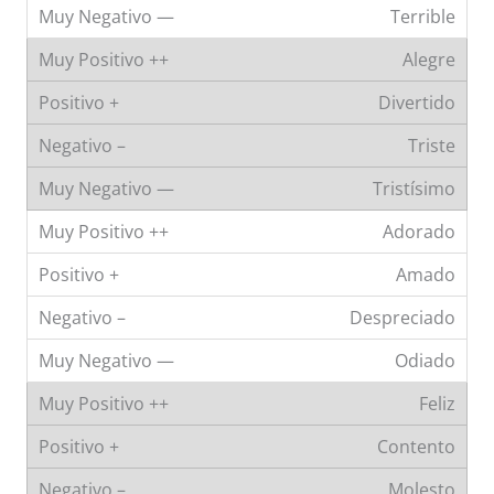
Terrible
Alegre
Divertido
Triste
Tristísimo
Adorado
Amado
Despreciado
Odiado
Feliz
Contento
Molesto