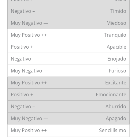
Tímido
Miedoso
Tranquilo
Apacible
Enojado
Furioso
Excitante
Emocionante
Aburrido
Apagado
Sencillísimo