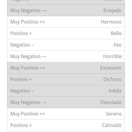
Enojado
Hermoso
Bello
Feo
Horrible
Extasiado
Dichoso
Infeliz
Desolado
Sereno
Calmado