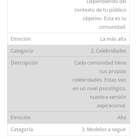
Dependiendo del
contexto de tu público
objetivo. Esta es tu
comunidad.
La más alta
2. Celebridades
Cada comunidad tiene
sus propias
celebridades. Estas son
en un nivel psicológico,
nuestra versión
aspiracional.
Alta
3. Modelos a seguir