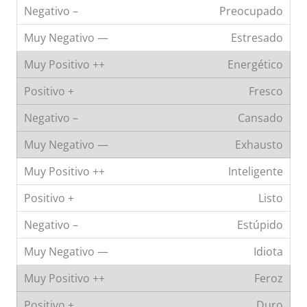
Preocupado
Estresado
Energético
Fresco
Cansado
Exhausto
Inteligente
Listo
Estúpido
Idiota
Feroz
Duro