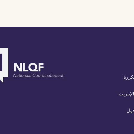
تكررة
لإنترنت
خول