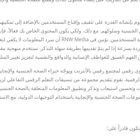
م بإنشائه القدرة على تثقيف وإقناع المستخدمين بالإضافة إلى تمكينه
لجنسية وسلوكهم. مع ذلك، ولكي يكون المحتوى الخاص بك فعالاً، فإنه ي
على البيانات وبإشراك وقيادة المستخدمين. نؤمن في RNW Media أن 
دة بسرعة إذا لم يتمّ تقديمها بطريقة سهلة للتذكر. نستخدم منهجية 
لفهم العميق للعواطف الإنسانية والدوافع والنفسية لتعزيز تغيير الس
وى رقمي لمجتمع رقمي بالأنترنت ويوجّه خبراء الصحة الجنسية والإنج
الرقمية. نقوم بتقديم مجموعة من تنسيقات التعلم الرقمي التفاعلي لز
ت وتحسين استيعاب وتذكر وتطبيق المعلومات المتعلقة بالصحة الجنسية و
عات الصحة الجنسية والإنجابية باستخدام التوجيهات الدولية، مع الاست
كون قادراً على: