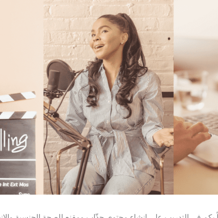
 بكم في التدريب على إنشاء محتوى جذّاب ومقنع للصحة الجنسية والإنج