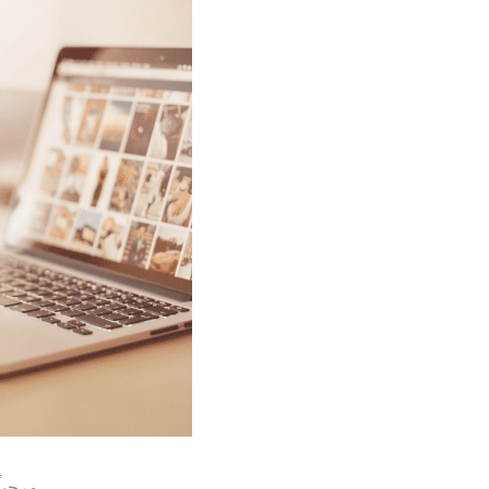
مرحباً